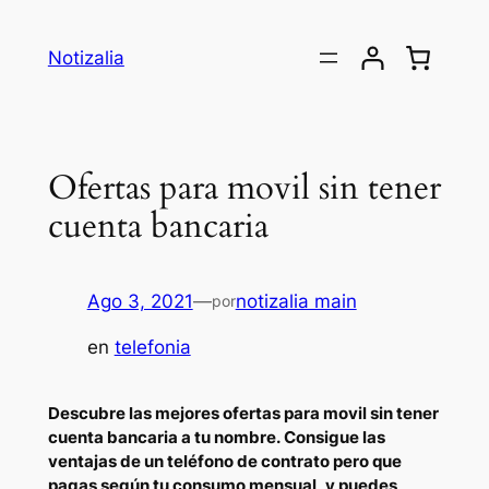
Saltar
al
Notizalia
contenido
Ofertas para movil sin tener
cuenta bancaria
Ago 3, 2021
—
notizalia main
por
en
telefonia
Descubre las mejores ofertas para movil sin tener
cuenta bancaria a tu nombre. Consigue las
ventajas de un teléfono de contrato pero que
pagas según tu consumo mensual, y puedes