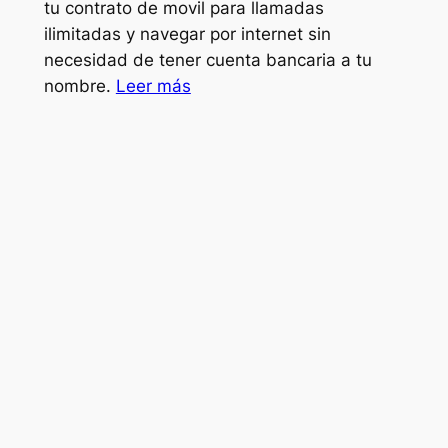
tu contrato de movil para llamadas
ilimitadas y navegar por internet sin
necesidad de tener cuenta bancaria a tu
nombre.
Leer más