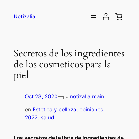
Saltar
al
Notizalia
contenido
Secretos de los ingredientes
de los cosmeticos para la
piel
Oct 23, 2020
—
notizalia main
por
en
Estetica y belleza
, 
opiniones
2022
, 
salud
Los secretos de la lista de ingredientes de