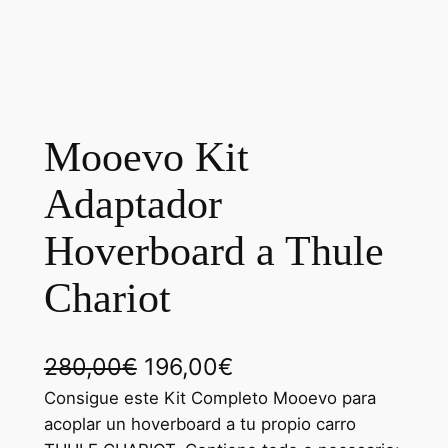
Mooevo Kit
Adaptador
Hoverboard a Thule
Chariot
E
E
280,00
€
196,00
€
l
l
Consigue este Kit Completo Mooevo para
acoplar un hoverboard a tu propio carro
p
p