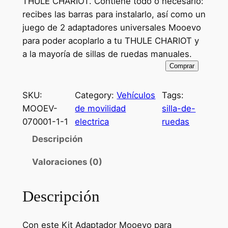
THULE CHARIOT. Contiene todo o necesario:
r
r
recibes las barras para instalarlo, así como un
juego de 2 adaptadores universales Mooevo
e
e
para poder acoplarlo a tu THULE CHARIOT y
c
c
a la mayoría de sillas de ruedas manuales.
i
i
Comprar
o
o
SKU:
Category:
Vehículos
Tags:
o
a
MOOEV-
de movilidad
silla-de-
r
c
070001-1-1
electrica
ruedas
i
t
Descripción
g
u
Valoraciones (0)
i
a
n
l
Descripción
a
e
l
s
Con este Kit Adaptador Mooevo para