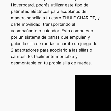
Hoverboard, podrás utilizar este tipo de
e
:
patinetes eléctricos para acoplarlos de
r
1
manera sencilla a tu carro THULE CHARIOT, y
a
9
darle movilidad, transportando al
acompañante o cuidador. Está compuesto
:
6
por un sistema de barras que empujan y
2
,
guían la silla de ruedas o carrito un juego de
8
0
2 adaptadores para acoplarlo a las sillas o
carritos. Es facilmente montable y
0
0
desmontable en tu propia silla de ruedas.
,
€
0
.
0
€
.