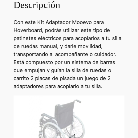
Descripción
e
:
r
1
Con este Kit Adaptador Mooevo para
a
9
Hoverboard, podrás utilizar este tipo de
patinetes eléctricos para acoplarlos a tu silla
:
6
de ruedas manual, y darle movilidad,
2
,
transportando al acompañante o cuidador.
8
0
Está compuesto por un sistema de barras
que empujan y guían la silla de ruedas o
0
0
carrito 2 placas de pisada un juego de 2
,
€
adaptadores para acoplarlo a tu silla.
0
.
0
€
.