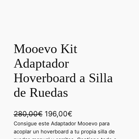
Mooevo Kit
Adaptador
Hoverboard a Silla
de Ruedas
E
E
280,00
€
196,00
€
l
l
Consigue este Adaptador Mooevo para
acoplar un hoverboard a tu propia silla de
p
p