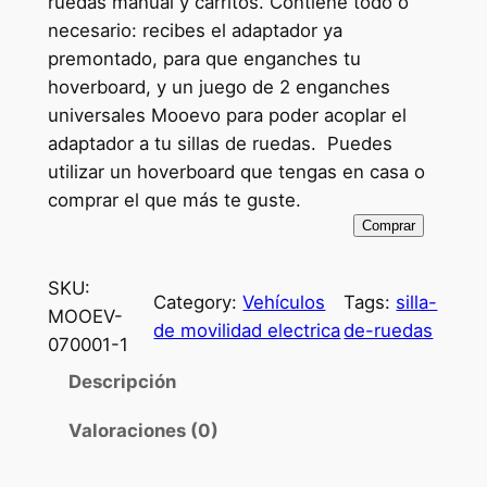
ruedas manual y carritos. Contiene todo o
r
r
necesario: recibes el adaptador ya
premontado, para que enganches tu
e
e
hoverboard, y un juego de 2 enganches
c
c
universales Mooevo para poder acoplar el
i
i
adaptador a tu sillas de ruedas. Puedes
utilizar un hoverboard que tengas en casa o
o
o
comprar el que más te guste.
o
a
Comprar
r
c
i
t
SKU:
Category:
Vehículos
Tags:
silla-
MOOEV-
g
u
de movilidad electrica
de-ruedas
070001-1
i
a
Descripción
n
l
Valoraciones (0)
a
e
l
s