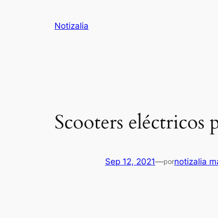
Saltar
al
Notizalia
contenido
Scooters eléctricos
Sep 12, 2021
—
notizalia m
por