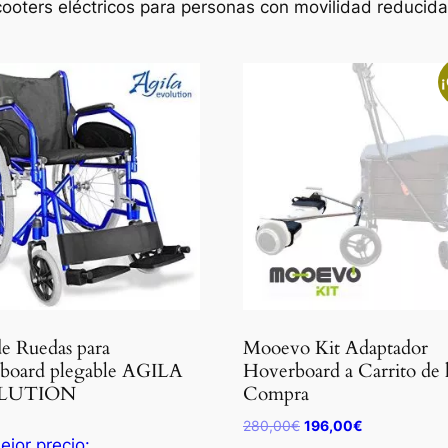
oters eléctricos para personas con movilidad reducida:
¡
 de Ruedas para
Mooevo Kit Adaptador
board plegable AGILA
Hoverboard a Carrito de 
LUTION
Compra
El
El
280,00
€
196,00
€
ejor precio:
precio
precio