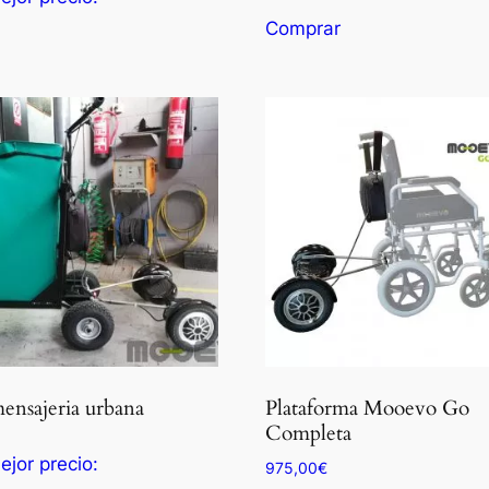
original
actual
Comprar
era:
es:
280,00€.
196,00€.
ensajeria urbana
Plataforma Mooevo Go
Completa
ejor precio:
975,00
€