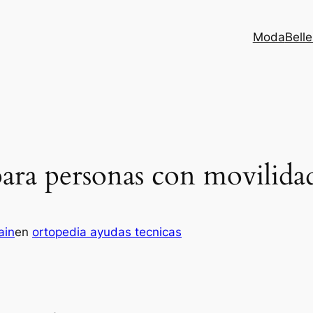
Moda
Bell
 para personas con movilida
ain
en
ortopedia ayudas tecnicas