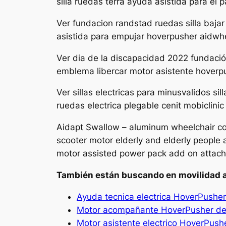
silla ruedas terra ayuda asistida para e
Ver fundacion randstad ruedas silla bajar
asistida para empujar hoverpusher aidwh
Ver dia de la discapacidad 2022 fundació
emblema libercar motor asistente hover
Ver sillas electricas para minusvalidos s
ruedas electrica plegable cenit mobiclini
Aidapt Swallow – aluminum wheelchair co
scooter motor elderly and elderly people a
motor assisted power pack add on attach
También están buscando en movilidad a
Ayuda tecnica electrica HoverPusher
Motor acompañante HoverPusher de A
Motor asistente electrico HoverPush