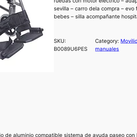
ruedas con motor electrico – ada
sevilla – carro dela compra – evo 
bebes – silla acompañante hospit
SKU:
Category:
Movili
B0089U6PES
manuales
nio de aluminio compatible sistema de ayuda paseo co