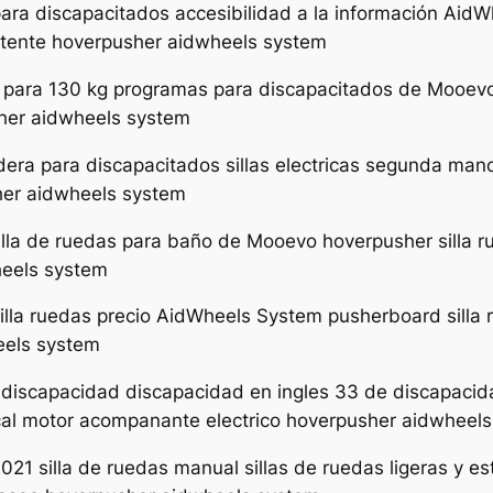
 para discapacitados accesibilidad a la información Aid
istente hoverpusher aidwheels system
s para 130 kg programas para discapacitados de Mooevo
sher aidwheels system
adera para discapacitados sillas electricas segunda ma
her aidwheels system
illa de ruedas para baño de Mooevo hoverpusher silla 
heels system
illa ruedas precio AidWheels System pusherboard silla 
eels system
n discapacidad discapacidad en ingles 33 de discapaci
cal motor acompanante electrico hoverpusher aidwheel
021 silla de ruedas manual sillas de ruedas ligeras y