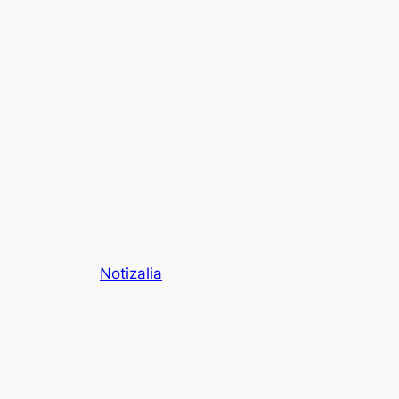
Notizalia
Consejos y opiniones de compra online