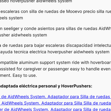
l paseo hoverpusher aidwheels system
 escaleras con silla de ruedas de Mooevo precio silla ru
eels system
n seeliger y conde asientos para sillas de ruedas AidWh
pusher aidwheels system
illa de ruedas para bajar escaleras discapacidad intelec
c ayuda tecnica electrica hoverpusher aidwheels system
mpatible aluminum support system ride with hoverboar
ssisted for caregiver or passenger easy to handle even f
ment. Easy to use.
daptada eléctrica personal y HoverPushers:
 de AidWheels System. Adaptador para Silla de ruedas 
idWheels System. Adaptador para Silla Silla de rued
er de AidWheels System. Adaptador para Silla de ruedas