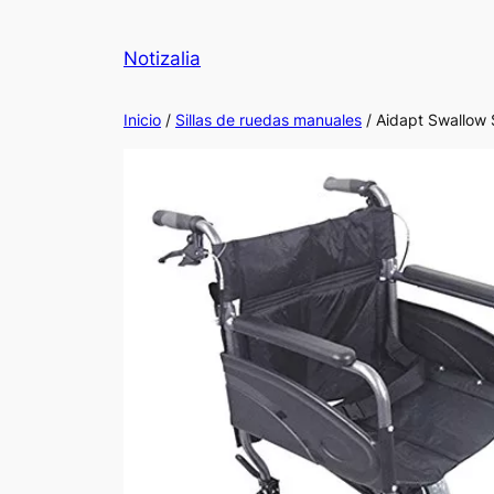
Notizalia
Inicio
/
Sillas de ruedas manuales
/ Aidapt Swallow 