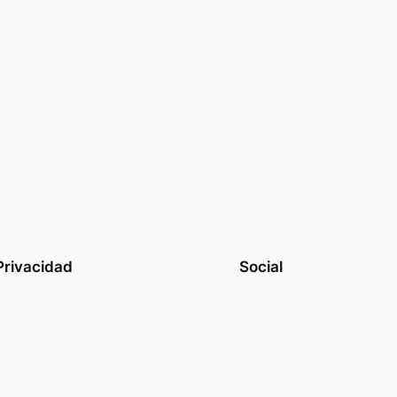
Privacidad
Social
Privacy Policy
Facebook
Terms and Conditions
Instagram
Contact Us
Twitter/X