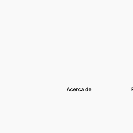
Acerca de
Team
History
Careers