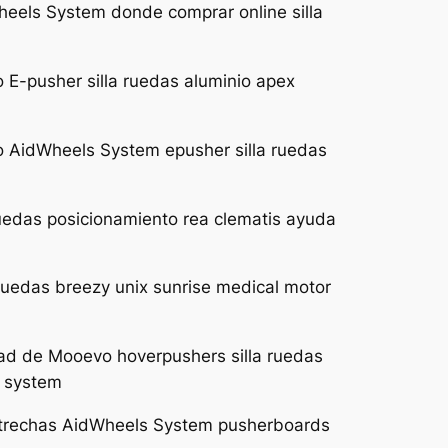
Wheels System donde comprar online silla
 E-pusher silla ruedas aluminio apex
no AidWheels System epusher silla ruedas
ruedas posicionamiento rea clematis ayuda
ruedas breezy unix sunrise medical motor
dad de Mooevo hoverpushers silla ruedas
s system
 estrechas AidWheels System pusherboards