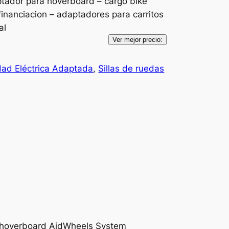
ptador para hoverboard – cargo bike
financiacion – adaptadores para carritos
al
Ver mejor precio:
dad Eléctrica Adaptada
, 
Sillas de ruedas
n hoverboard AidWheels System