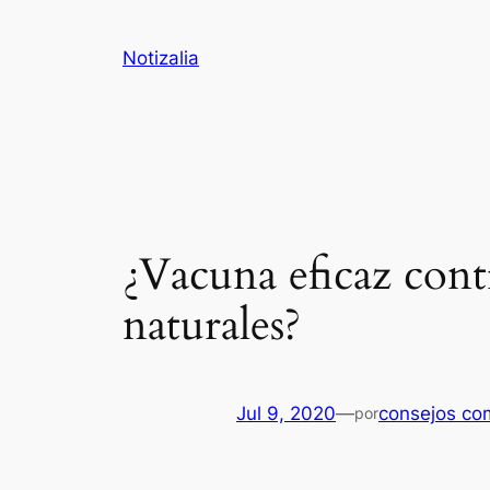
Saltar
al
Notizalia
contenido
¿Vacuna eficaz cont
naturales?
Jul 9, 2020
—
consejos co
por