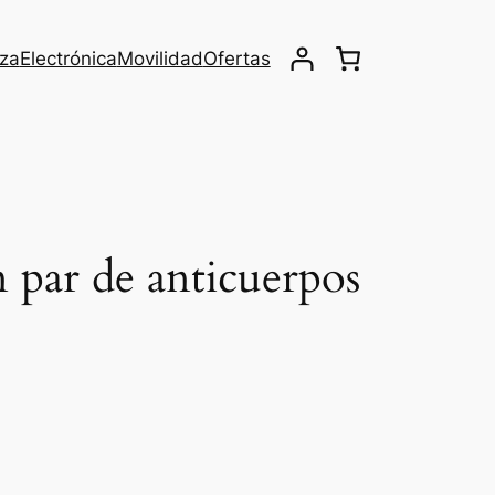
eza
Electrónica
Movilidad
Ofertas
n par de anticuerpos