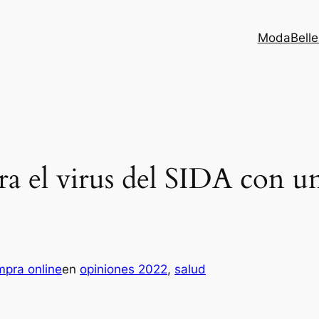
Moda
Bell
ra el virus del SIDA con u
mpra online
en
opiniones 2022
, 
salud