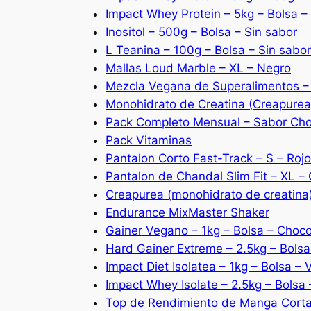
Impact Whey Protein – 5kg – Bolsa –
Inositol – 500g – Bolsa – Sin sabor
L Teanina – 100g – Bolsa – Sin sabor
Mallas Loud Marble – XL – Negro
Mezcla Vegana de Superalimentos – 
Monohidrato de Creatina (Creapurea
Pack Completo Mensual – Sabor Cho
Pack Vitaminas
Pantalon Corto Fast-Track – S – Rojo
Pantalon de Chandal Slim Fit – XL –
Creapurea (monohidrato de creatina
Endurance MixMaster Shaker
Gainer Vegano – 1kg – Bolsa – Choco
Hard Gainer Extreme – 2.5kg – Bolsa
Impact Diet Isolatea – 1kg – Bolsa – V
Impact Whey Isolate – 2.5kg – Bolsa 
Top de Rendimiento de Manga Corta