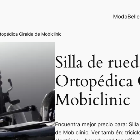
Moda
Bell
topédica Giralda de Mobiclinic
Silla de rue
Ortopédica 
Mobiclinic
Encuentra mejor precio para: Sill
de Mobiclinic. Ver también: tricicl