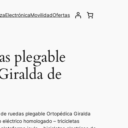
eza
Electrónica
Movilidad
Ofertas
das plegable
Giralda de
a de ruedas plegable Ortopédica Giralda
o eléctrico homologado – tricicletas