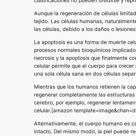
clasificaciones no pueden dividirse y repr
Aunque la regeneración de células limitad
tejido. Las células humanas, naturalment
las células, debido a los daños o lesiones
La apoptosis es una forma de muerte celu
procesos normales bioquímicos implicados e
necrosis y la apoptosis que finalmente co
celular permite que el cuerpo para crecer
una sola célula sana en dos células s
Mientras que los humanos retienen la cap
regenerar completamente las estructuras co
cerebro, por ejemplo, regenerar lentamen
celular.[amazon template=image&chan=
Alternativamente, el cuerpo humano es c
intacto. Del mismo modo, la piel puede r