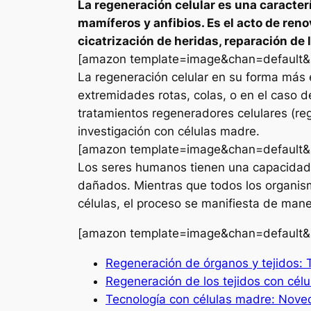
La regeneración celular es una caracter
mamíferos y anfibios. Es el acto de reno
cicatrización de heridas, reparación de l
[amazon template=image&chan=default
La regeneración celular en su forma más e
extremidades rotas, colas, o en el caso de
tratamientos regeneradores celulares (reg
investigación con células madre.
[amazon template=image&chan=default
Los seres humanos tienen una capacidad l
dañados. Mientras que todos los organism
células, el proceso se manifiesta de mane
[amazon template=image&chan=default
Regeneración de órganos y tejidos:
Regeneración de los tejidos con cé
Tecnología con células madre: Nov