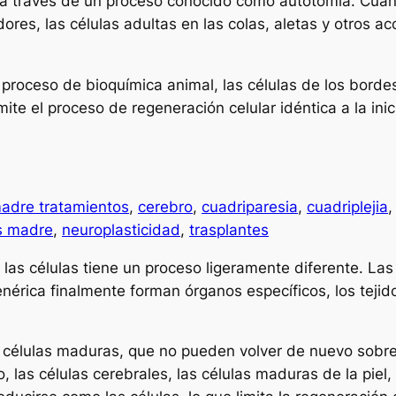
 a través de un proceso conocido como autotomía. Cuan
dores, las células adultas en las colas, aletas y otros 
proceso de bioquímica animal, las células de los borde
te el proceso de regeneración celular idéntica a la inic
madre tratamientos
,
cerebro
,
cuadriparesia
,
cuadriplejia
as madre
,
neuroplasticidad
,
trasplantes
las células tiene un proceso ligeramente diferente. Las
nérica finalmente forman órganos específicos, los tejido
n células maduras, que no pueden volver de nuevo sobre
o, las células cerebrales, las células maduras de la piel,