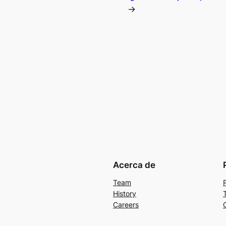
→
Acerca de
Team
History
Careers