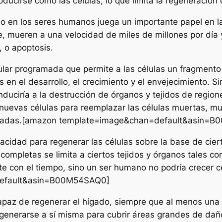
oducirse como las células, lo que limita la regeneración
o en los seres humanos juega un importante papel en la 
e, mueren a una velocidad de miles de millones por día
, o apoptosis.
lar programada que permite a las células un fragmento 
n el desarrollo, el crecimiento y el envejecimiento. Sin
nduciría a la destrucción de órganos y tejidos de regio
 nuevas células para reemplazar las células muertas, mu
eparadas.[amazon template=image&chan=default&asin=
acidad para regenerar las células sobre la base de cier
mpletas se limita a ciertos tejidos y órganos tales como
te con el tiempo, sino un ser humano no podría crecer c
default&asin=B00M54SAQ0]
apaz de regenerar el hígado, siempre que al menos una
egenerarse a sí misma para cubrir áreas grandes de daño