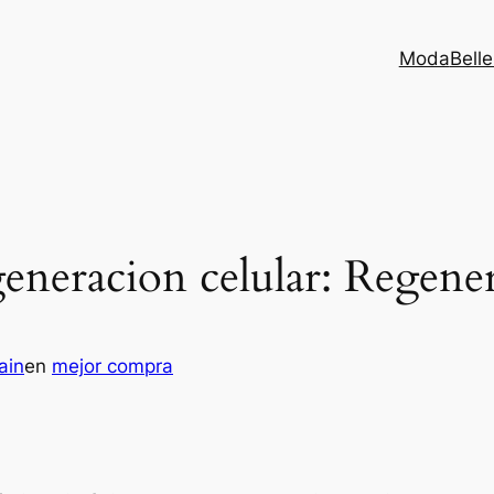
Moda
Bell
eneracion celular: Regener
ain
en
mejor compra