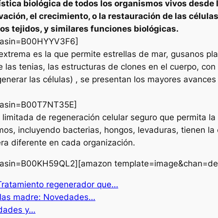
ística biológica de todos los organismos vivos desde l
vación, el crecimiento, o la restauración de las célula
os tejidos, y similares funciones biológicas.
&asin=B00HYYV3F6]
xtrema es la que permite estrellas de mar, gusanos plan
 las tenias, las estructuras de clones en el cuerpo, con 
enerar las células) , se presentan los mayores avances
&asin=B00T7NT35E]
imitada de regeneración celular seguro que permita la 
os, incluyendo bacterias, hongos, levaduras, tienen la 
ra diferente en cada organización.
&asin=B00KH59QL2][amazon template=image&chan=de
 Tratamiento regenerador que…
lulas madre: Novedades…
edades y…