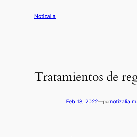
Saltar
al
Notizalia
contenido
Tratamientos de reg
Feb 18, 2022
—
notizalia m
por