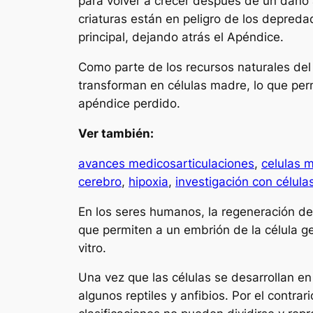
para volver a crecer después de un daño
criaturas están en peligro de los depreda
principal, dejando atrás el Apéndice.
Como parte de los recursos naturales del 
transforman en células madre, lo que permi
apéndice perdido.
Ver también:
avances medicos
articulaciones
,
celulas 
cerebro
,
hipoxia
,
investigación con célul
En los seres humanos, la regeneración de 
que permiten a un embrión de la célula ge
vitro.
Una vez que las células se desarrollan e
algunos reptiles y anfibios. Por el contrari