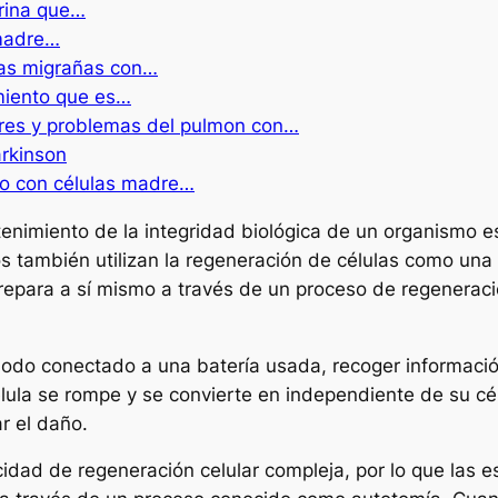
orina que…
 madre…
las migrañas con…
miento que es…
es y problemas del pulmon con…
rkinson
nto con células madre…
enimiento de la integridad biológica de un organismo es
s también utilizan la regeneración de células como una
 repara a sí mismo a través de un proceso de regenerac
nodo conectado a una batería usada, recoger informaci
célula se rompe y se convierte en independiente de su c
ar el daño.
cidad de regeneración celular compleja, por lo que las e