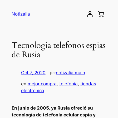
Saltar
al
Notizalia
contenido
Tecnologia telefonos espias
de Rusia
Oct 7, 2020
—
notizalia main
por
en
mejor compra
, 
telefonia
, 
tiendas
electronica
En junio de 2005, ya Rusia ofreció su
tecnología de telefonía celular espía y