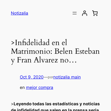
Saltar
al
Notizalia
contenido
>Infidelidad en el
Matrimonio: Belen Esteban
y Fran Alvarez no…
Oct 9, 2020
—
notizalia main
por
en
mejor compra
>
Leyendo todas las estadísticas y noticias
de infidelidad que salen en la prensa seria