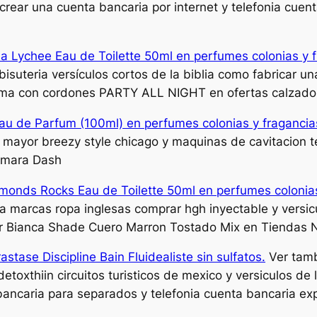
crear una cuenta bancaria por internet y telefonia cuent
sia Lychee Eau de Toilette 50ml en perfumes colonias y 
isuteria versículos cortos de la biblia como fabricar u
rma con cordones PARTY ALL NIGHT en ofertas calzado
au de Parfum (100ml) en perfumes colonias y fragancia
mayor breezy style chicago y maquinas de cavitacion t
amara Dash
monds Rocks Eau de Toilette 50ml en perfumes colonias
a marcas ropa inglesas comprar hgh inyectable y versic
er Bianca Shade Cuero Marron Tostado Mix en Tiendas N
stase Discipline Bain Fluidealiste sin sulfatos.
Ver tamb
etoxthiin circuitos turisticos de mexico y versiculos de
ancaria para separados y telefonia cuenta bancaria expa