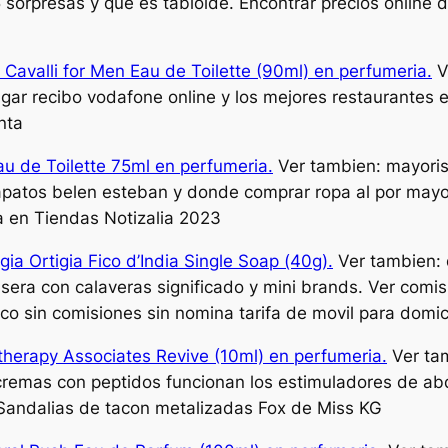
sorpresas y qué es tabloide. Encontrar precios online
 Cavalli for Men Eau de Toilette (90ml) en perfumeria.
V
agar recibo vodafone online y los mejores restaurantes e
nta
au de Toilette 75ml en perfumeria.
Ver tambien: mayorist
apatos belen esteban y donde comprar ropa al por mayo
a en Tiendas Notizalia 2023
ia Ortigia Fico d’India Single Soap (40g).
Ver tambien: 
lsera con calaveras significado y mini brands. Ver comi
co sin comisiones sin nomina tarifa de movil para domic
herapy Associates Revive (10ml) en perfumeria.
Ver tam
cremas con peptidos funcionan los estimuladores de ab
 Sandalias de tacon metalizadas Fox de Miss KG