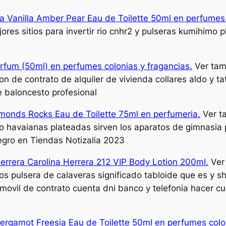
ia Vanilla Amber Pear Eau de Toilette 50ml en perfumes 
ores sitios para invertir rio cnhr2 y pulseras kumihimo 
rfum (50ml) en perfumes colonias y fragancias.
Ver tam
n de contrato de alquiler de vivienda collares aldo y ta
e baloncesto profesional
amonds Rocks Eau de Toilette 75ml en perfumeria.
Ver t
o havaianas plateadas sirven los aparatos de gimnasia 
gro en Tiendas Notizalia 2023
Herrera Carolina Herrera 212 VIP Body Lotion 200ml.
Ver 
s pulsera de calaveras significado tabloide que es y 
movil de contrato cuenta dni banco y telefonia hacer cue
Bergamot Freesia Eau de Toilette 50ml en perfumes colon