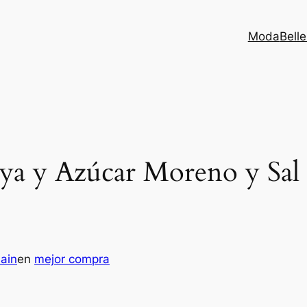
Moda
Bell
aya y Azúcar Moreno y Sa
main
en
mejor compra