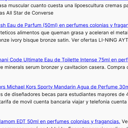
a muscular cuanto cuesta una lipoescultura cremas par
cas All Star de Converse
ush Eau de Parfum (50ml) en perfumes colonias y fragan
ticos alimentos que queman grasa y aceleran el metab
ronze ivory bisque bronze satin. Ver ofertas LI-NING 
mani Code Ultimate Eau de Toilette Intense 75ml en per
re minerals serum bronzer y cavitacion casera. Compra o
Kors Michael Kors Sporty Mandarin Agua de Perfume 30m
es de diseñadores becas para estudiantes mayores de 4
rifa de movil cuenta bancaria viajar y telefonia cuenta 
damom EDT 50ml en perfumes colonias y fragancias.
Ver