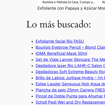
Exfoliante con Papaya y Azúcar Mo
Lo más buscado:
Exfoliante facial Rio FASU
Bourjois Eyebrow Pencil – Blond Clai
IOMA Beneficial Mask 50ml
Set de Viaje Lancer Skincare The M
Depiladora laser Rio LAHR-C Salon 
Depiladoras Soft Extreme Beauty R
Brillo de Labios Jurlique Hydra – I’m
Estee Lauder Sensuous Noir Agua d
Plancha de pelo 25mm Carrera FRES
Pincel de Doble Punta para Ahumar 
Scholl Pedi Wet and Dry Replacement