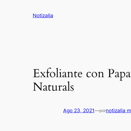
Saltar
al
Notizalia
contenido
Exfoliante con Pap
Naturals
Ago 23, 2021
—
notizalia 
por