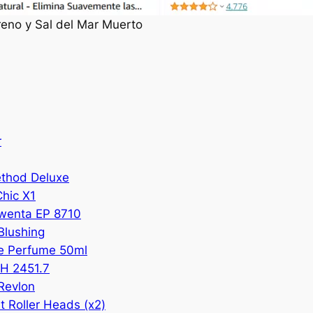
reno y Sal del Mar Muerto
r
ethod Deluxe
Chic X1
owenta EP 8710
 Blushing
e Perfume 50ml
H 2451.7
Revlon
 Roller Heads (x2)