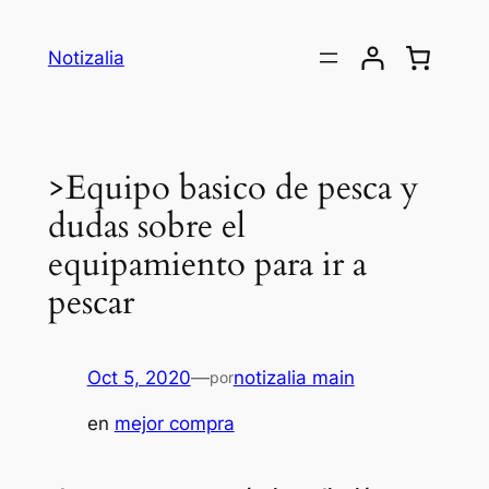
Saltar
al
Notizalia
contenido
>Equipo basico de pesca y
dudas sobre el
equipamiento para ir a
pescar
Oct 5, 2020
—
notizalia main
por
en
mejor compra