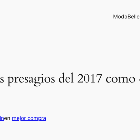
Moda
Bell
los presagios del 2017 com
in
en
mejor compra