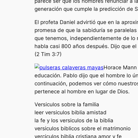
parece ser que los hombres renunciar a l
generación que cumple la predicción de S
El profeta Daniel advirtió que en la apro
promesa de que la sabiduría se paralelas
que tenemos, independientemente de lo m
habla casi 800 años después. Dijo que el
(2 Tim 3:7)
Horace Mann d
educación. Pablo dijo que el hombre lo ún
continuación, podemos ver cómo nuestros 
pertenece al hombre en lugar de Dios.
Versiculos sobre la familia
leer versiculos biblia amistad
la fe y los versiculos de la biblia
versiculos biblicos sobre el matrimonio
verciculos biblia cristiana amor y fe