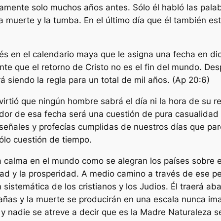
tamente solo muchos años antes. Sólo él habló las palabr
a muerte y la tumba. En el último día que él también e
és en el calendario maya que le asigna una fecha en di
ente que el retorno de Cristo no es el fin del mundo. Des
rá siendo la regla para un total de mil años. (Ap 20:6)
irtió que ningún hombre sabrá el día ni la hora de su 
or de esa fecha será una cuestión de pura casualidad y
señales y profecías cumplidas de nuestros días que par
ólo cuestión de tiempo.
va calma en el mundo como se alegran los países sobre e
dad y la prosperidad. A medio camino a través de ese p
istemática de los cristianos y los Judios. Él traerá abaj
ñas y la muerte se producirán en una escala nunca im
 y nadie se atreve a decir que es la Madre Naturaleza s