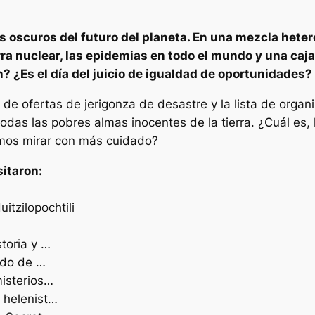
s oscuros del futuro del planeta. En una mezcla hete
erra nuclear, las epidemias en todo el mundo y una caj
? ¿Es el día del juicio de igualdad de oportunidades?
n de ofertas de jerigonza de desastre y la lista de org
das las pobres almas inocentes de la tierra. ¿Cuál es, l
emos mirar con más cuidado?
sitaron:
itzilopochtili
toria y …
cado de …
misterios…
o helenist…