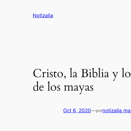
Saltar
al
Notizalia
contenido
Cristo, la Biblia y 
de los mayas
Oct 6, 2020
—
notizalia ma
por