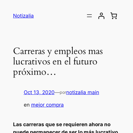
Saltar
al
Notizalia
contenido
Carreras y empleos mas
lucrativos en el futuro
próximo…
Oct 13, 2020
—
notizalia main
por
en
mejor compra
Las carreras que se requieren ahora no
puede permanecer de ser lo más lucrativo