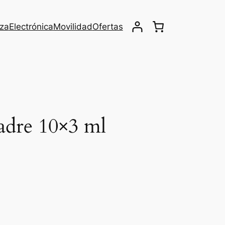
eza
Electrónica
Movilidad
Ofertas
madre 10×3 ml