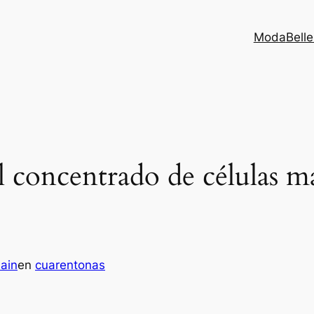
Moda
Bell
l concentrado de células 
main
en
cuarentonas