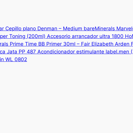
iar
Cepillo plano Denman – Medium
bareMinerals Marvel
uper Toning (200ml)
Accesorio arrancador ultra 1800 
als Prime Time BB Primer 30ml – Fair
Elizabeth Arden 
ica Jata PP 487
Acondicionador estimulante label.men 
rin WL 0802