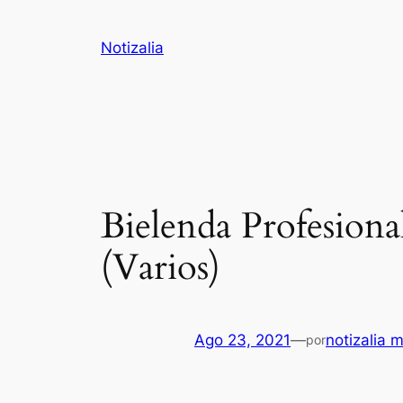
Saltar
al
Notizalia
contenido
Bielenda Profesiona
(Varios)
Ago 23, 2021
—
notizalia 
por