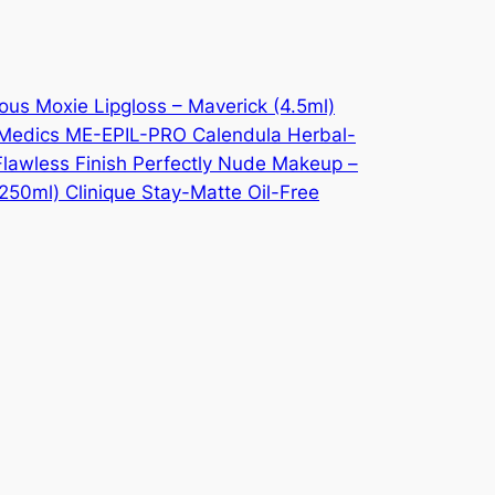
ous Moxie Lipgloss – Maverick (4.5ml)
HoMedics ME-EPIL-PRO
Calendula Herbal-
Flawless Finish Perfectly Nude Makeup –
(250ml)
Clinique Stay-Matte Oil-Free