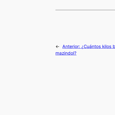
←
Anterior:
¿Cuántos kilos 
mazindol?