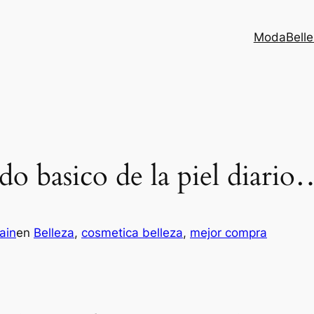
Moda
Bell
do basico de la piel diari
ain
en
Belleza
, 
cosmetica belleza
, 
mejor compra