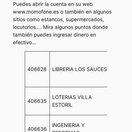
Puedes abrir la cuenta en su web
www.momofone.es o también en algunos
sitios como estancos, supermercados,
locutorios…. Mira algunos puntos donde
también puedes ingresar dinero en
efectivo…
CL RO
LOS
406628
LIBRERIA LOS SAUCES
CUART
52 BA
CL VI
LOTERIAS VILLA
406635
ESTOR
ESTORIL
LOCAL
CL CO
INGENIERIA Y
406636
CHRIST