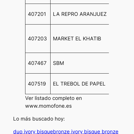
CL FL
407201
LA REPRO ARANJUEZ
18
CL PL
407203
MARKET EL KHATIB
CATAL
4
CALLE
407467
SBM
CADAL
CALLE
407519
EL TREBOL DE PAPEL
GALICI
Ver listado completo en
www.momofone.es
Lo más buscado hoy:
duo ivory bisquebronze ivory bisque bronze