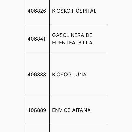
CL PA
406826
KIOSKO HOSPITAL
BENIA
S/N
CTRA
GASOLINERA DE
406841
ALBAC
FUENTEALBILLA
37
CALLE
DIQUE
406888
KIOSCO LUNA
ARCO,
TORRE
LOCAL
CTRA 
406889
ENVIOS AITANA
CANIL
LOCAL
CALLE