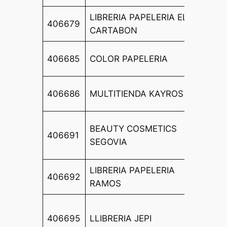
LIBRERIA PAPELERIA EL
CL CA
406679
CARTABON
MENDE
CL JU
406685
COLOR PAPELERIA
BOSCA
CL AL
406686
MULTITIENDA KAYROS
576
CL SA
BEAUTY COSMETICS
406691
VICEN
SEGOVIA
FERRE
LIBRERIA PAPELERIA
CL JA
406692
RAMOS
BENAV
CL PL
406695
LLIBRERIA JEPI
PAU C