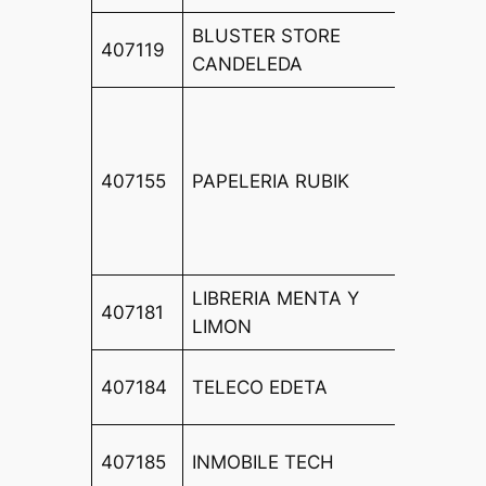
BLUSTER STORE
CL
407119
CANDELEDA
CALZA
CALLE
COLOM
CC.
407155
PAPELERIA RUBIK
COMER
PLAZA
LOCAL
LIBRERIA MENTA Y
CL GA
407181
LIMON
43
CL DU
407184
TELECO EDETA
LIRIA,
CL DA
407185
INMOBILE TECH
9