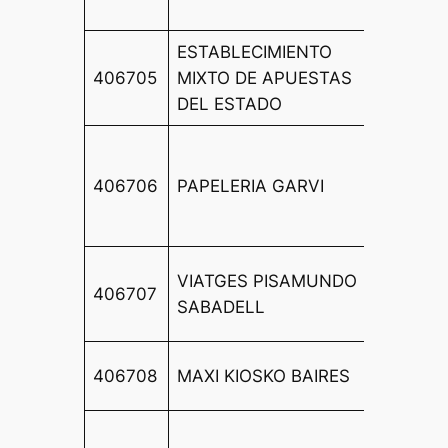
16
ESTABLECIMIENTO
CL
406705
MIXTO DE APUESTAS
HERM
DEL ESTADO
CAMPA
AVDA
INFAN
406706
PAPELERIA GARVI
LUIS 
5 MZN
PLAZ
VIATGES PISAMUNDO
406707
CORDO
SABADELL
LOCAL
CL SA
406708
MAXI KIOSKO BAIRES
ROQUE
AVDA 