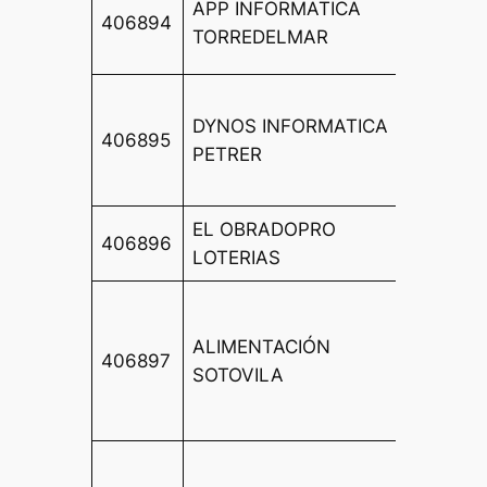
APP INFORMATICA
406894
MARGA
TORREDELMAR
11
CALLE
DYNOS INFORMATICA
FILOG
406895
PETRER
SANCH
GUARN
EL OBRADOPRO
AV LIS
406896
LOTERIAS
POSTE
ED. S
C/JOS
ALIMENTACIÓN
406897
GOME
SOTOVILA
MARIÑ
LOCAL
CALLE