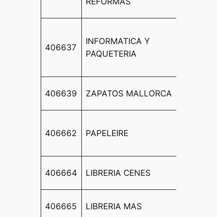
REFORMAS
88
CL
INFORMATICA Y
BARO
406637
PAQUETERIA
SANT
BARBA
CRTA 
406639
ZAPATOS MALLORCA
ARENA
CL
406662
PAPELEIRE
CART
LOCAL
AVDA 
406664
LIBRERIA CENES
NEVAD
CL RA
406665
LIBRERIA MAS
4