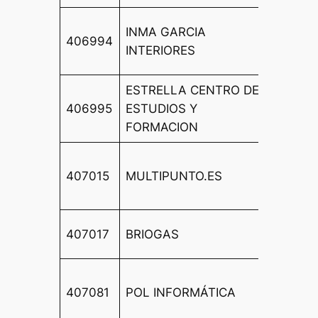
CALLE
INMA GARCIA
406994
CARLOS
INTERIORES
BAJO 
ESTRELLA CENTRO DE
CL FU
406995
ESTUDIOS Y
NUEVA
FORMACION
BAJO
CL OC
407015
MULTIPUNTO.ES
ONDAT
14 LO
CL PU
407017
BRIOGAS
80
CALLE
407081
POL INFORMÁTICA
MADAR
29