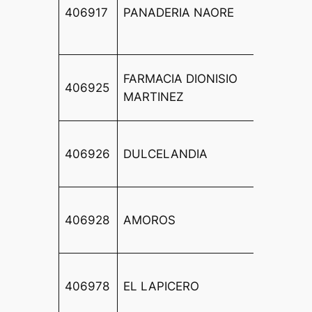
MEDIN
406917
PANADERIA NAORE
ALBAID
BAJO
CL
FARMACIA DIONISIO
406925
VILLA
MARTINEZ
9
CL
406926
DULCELANDIA
GONZ
DE LIM
CL
406928
AMOROS
FRAN
MACIA
CALLE
406978
EL LAPICERO
LA
TALEG