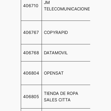
JM
DE DE
406710
TELECOMUNICACIONES
MONT
254
CL FE
406767
COPYRAPID
CAMP
4-LOC
AV DE
406768
DATAMOVIL
ESTAC
CL
406804
OPENSAT
PEÑIS
25
AV PI
TIENDA DE ROPA
406805
FERN
SALES CITTA
SEVIL