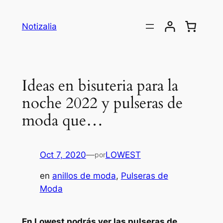
Saltar
al
Notizalia
contenido
Ideas en bisuteria para la
noche 2022 y pulseras de
moda que…
Oct 7, 2020
—
LOWEST
por
en
anillos de moda
, 
Pulseras de
Moda
En Lowest podrás ver las pulseras de