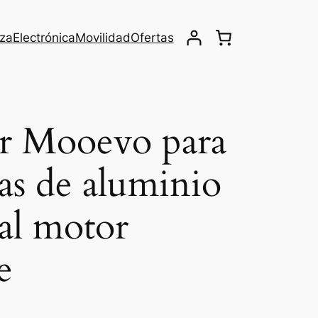
eza
Electrónica
Movilidad
Ofertas
r Mooevo para
das de aluminio
al motor
e