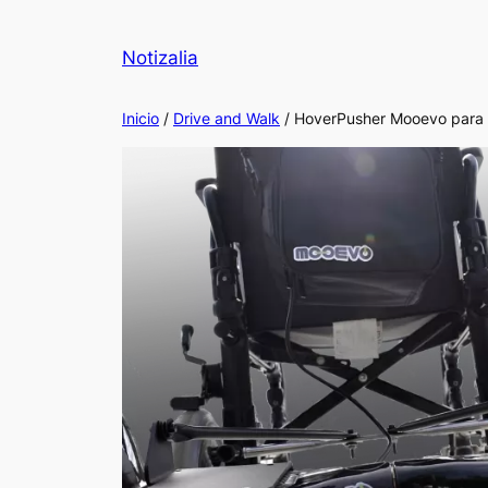
Notizalia
Inicio
/
Drive and Walk
/ HoverPusher Mooevo para S