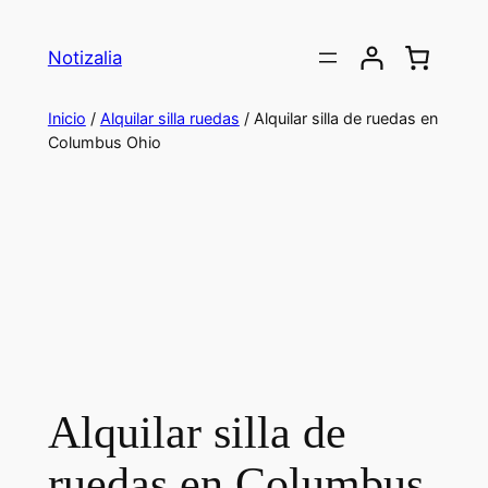
Saltar
al
Notizalia
contenido
Inicio
/
Alquilar silla ruedas
/ Alquilar silla de ruedas en
Columbus Ohio
Alquilar silla de
ruedas en Columbus