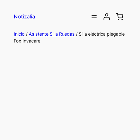
Saltar
al
Notizalia
contenido
Inicio
/
Asistente Silla Ruedas
/ Silla eléctrica plegable
Fox Invacare