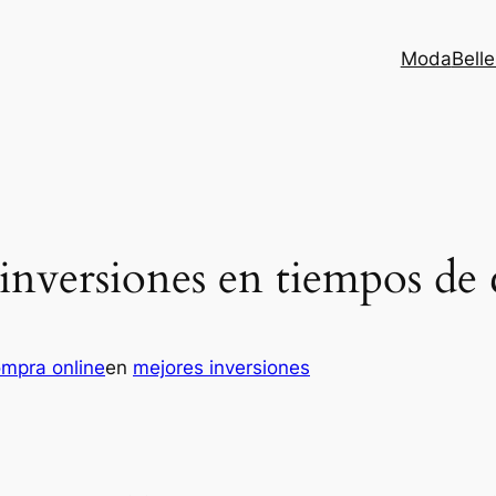
Moda
Bell
inversiones en tiempos de c
ompra online
en
mejores inversiones