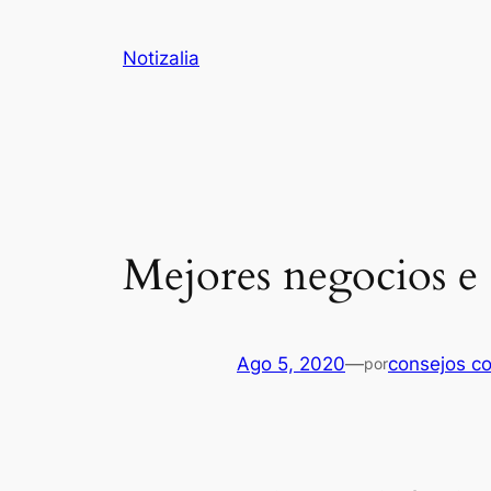
Saltar
al
Notizalia
contenido
Mejores negocios e 
Ago 5, 2020
—
consejos c
por