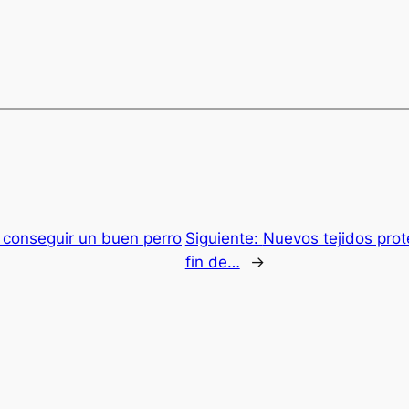
conseguir un buen perro
Siguiente:
Nuevos tejidos protej
fin de…
→