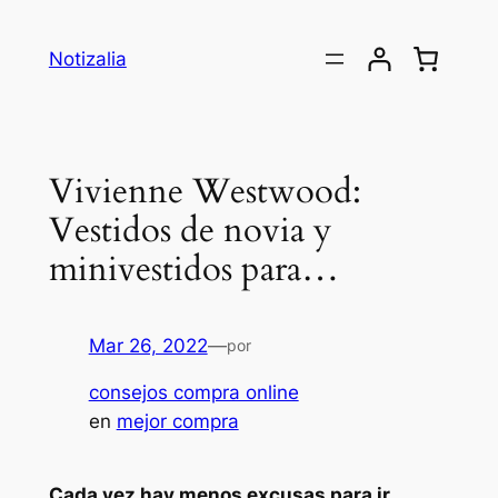
Saltar
al
Notizalia
contenido
Vivienne Westwood:
Vestidos de novia y
minivestidos para…
Mar 26, 2022
—
por
consejos compra online
en
mejor compra
Cada vez hay menos excusas para ir