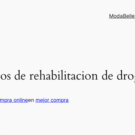
Moda
Bell
tos de rehabilitacion de dr
mpra online
en
mejor compra