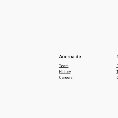
Acerca de
Team
History
Careers