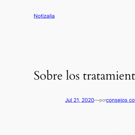
Saltar
al
Notizalia
contenido
Sobre los tratamien
Jul 21, 2020
—
consejos co
por