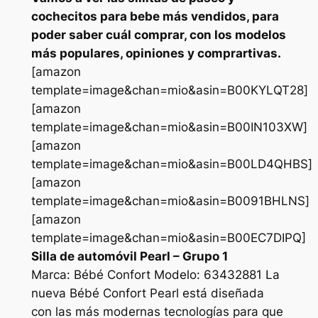
cochecitos para bebe más vendidos, para
poder saber cuál comprar, con los modelos
más populares, opiniones y comprartivas.
[amazon
template=image&chan=mio&asin=B00KYLQT28]
[amazon
template=image&chan=mio&asin=B00IN103XW]
[amazon
template=image&chan=mio&asin=B00LD4QHBS]
[amazon
template=image&chan=mio&asin=B0091BHLNS]
[amazon
template=image&chan=mio&asin=B00EC7DIPQ]
Silla de automóvil Pearl – Grupo 1
Marca: Bébé Confort Modelo: 63432881 La
nueva Bébé Confort Pearl está diseñada
con las más modernas tecnologías para que