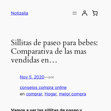
Saltar
al
Notizalia
contenido
Sillitas de paseo para bebes:
Comparativa de las mas
vendidas en…
Nov 5, 2020
—
por
consejos compra online
en
comprar
, 
Hogar
, 
mejor compra
Vamos a ver las sillitas de paseo y