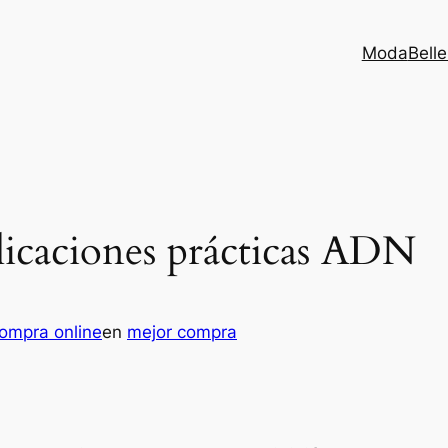
Moda
Bell
licaciones prácticas ADN
ompra online
en
mejor compra