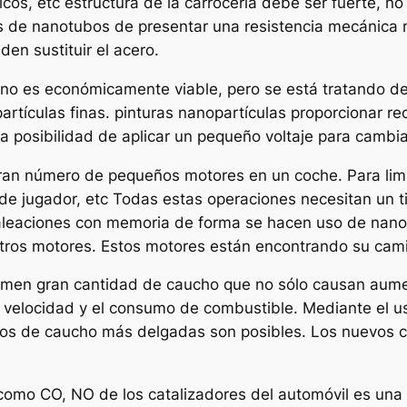
icos, etc estructura de la carrocería debe ser fuerte, n
de nanotubos de presentar una resistencia mecánica me
n sustituir el acero.
s no es económicamente viable, pero se está tratando d
rtículas finas. pinturas nanopartículas proporcionar rec
a posibilidad de aplicar un pequeño voltaje para cambiar
ran número de pequeños motores en un coche. Para lim
s de jugador, etc Todas estas operaciones necesitan un 
aleaciones con memoria de forma se hacen uso de nanop
tros motores. Estos motores están encontrando su cami
men gran cantidad de caucho que no sólo causan aument
velocidad y el consumo de combustible. Mediante el uso
os de caucho más delgadas son posibles. Los nuevos 
 como CO, NO de los catalizadores del automóvil es una