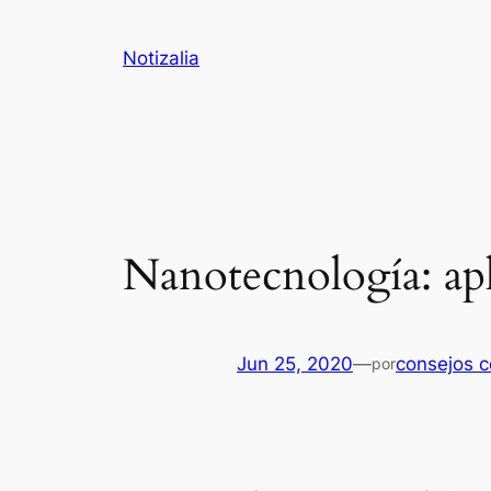
Saltar
al
Notizalia
contenido
Nanotecnología: ap
Jun 25, 2020
—
consejos c
por