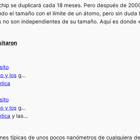
n chip se duplicará cada 18 meses. Pero después de 200
ndo el tamaño con el límite de un átomo, pero sin duda 
les no son independientes de su tamaño. Aquí es donde 
sitaron
sito
o y los
g…
tica
sito
o y los
g…
tica
y las…
nes típicas de unos pocos nanómetros de cualquiera de l