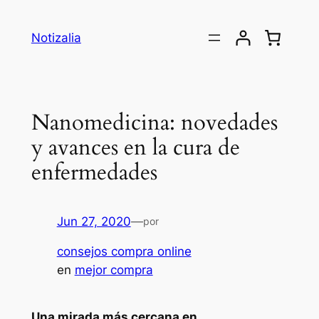
Saltar
al
Notizalia
contenido
Nanomedicina: novedades
y avances en la cura de
enfermedades
Jun 27, 2020
—
por
consejos compra online
en
mejor compra
Una mirada más cercana en