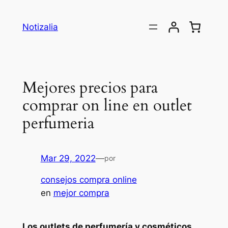
Saltar
al
Notizalia
contenido
Mejores precios para
comprar on line en outlet
perfumeria
Mar 29, 2022
—
por
consejos compra online
en
mejor compra
Los outlets de perfumería y cosméticos