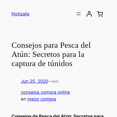
Saltar
al
Notizalia
contenido
Consejos para Pesca del
Atún: Secretos para la
captura de túnidos
Jun 25, 2020
—
por
consejos compra online
en
mejor compra
Consejos de Pesca del Atún: Secretos para