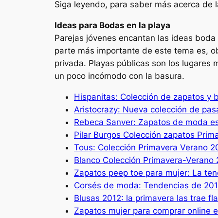
Siga leyendo, para saber más acerca de l
Ideas para Bodas en la playa
Parejas jóvenes encantan las ideas boda 
parte más importante de este tema es, obv
privada. Playas públicas son los lugares
un poco incómodo con la basura.
Hispanitas: Colección de zapatos y 
Aristocrazy: Nueva colección de pa
Rebeca Sanver: Zapatos de moda e
Pilar Burgos Colección zapatos Pri
Tous: Colección Primavera Verano 2
Blanco Colección Primavera-Verano
Zapatos peep toe para mujer: La t
Corsés de moda: Tendencias de 2017 
Blusas 2012: la primavera las trae f
Zapatos mujer para comprar online 