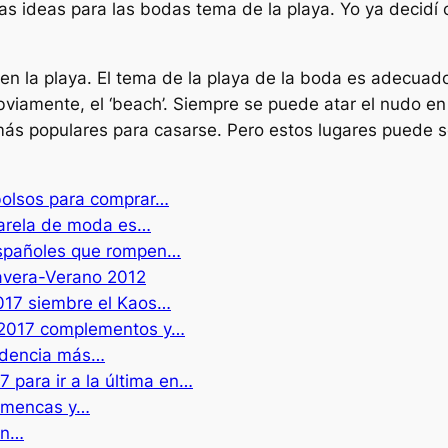
as ideas para las bodas tema de la playa. Yo ya decid
en la playa. El tema de la playa de la boda es adecuado
iamente, el ‘beach’. Siempre se puede atar el nudo en 
 más populares para casarse. Pero estos lugares puede 
bolsos para comprar…
sarela de moda es…
spañoles que rompen…
mavera-Verano 2012
017 siembre el Kaos…
 2017 complementos y…
endencia más…
para ir a la última en…
lamencas y…
en…