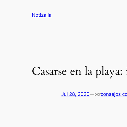
Saltar
al
Notizalia
contenido
Casarse en la playa:
Jul 28, 2020
—
consejos c
por