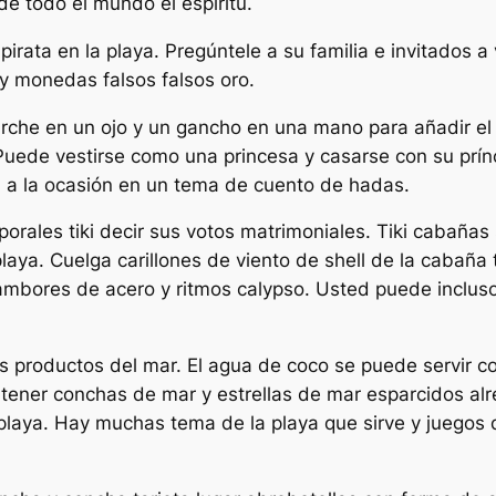
de todo el mundo el espíritu.
rata en la playa. Pregúntele a su familia e invitados a v
 y monedas falsos falsos oro.
parche en un ojo y un gancho en una mano para añadir el
 Puede vestirse como una princesa y casarse con su prín
in a la ocasión en un tema de cuento de hadas.
orales tiki decir sus votos matrimoniales. Tiki cabaña
playa. Cuelga carillones de viento de shell de la cabaña
tambores de acero y ritmos calypso. Usted puede inclus
s productos del mar. El agua de coco se puede servir c
ener conchas de mar y estrellas de mar esparcidos al
laya. Hay muchas tema de la playa que sirve y juegos 