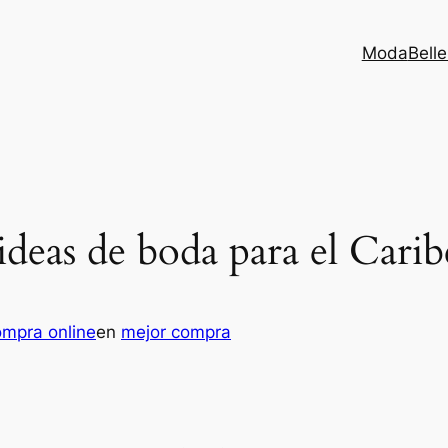
Moda
Bell
 ideas de boda para el Carib
ompra online
en
mejor compra