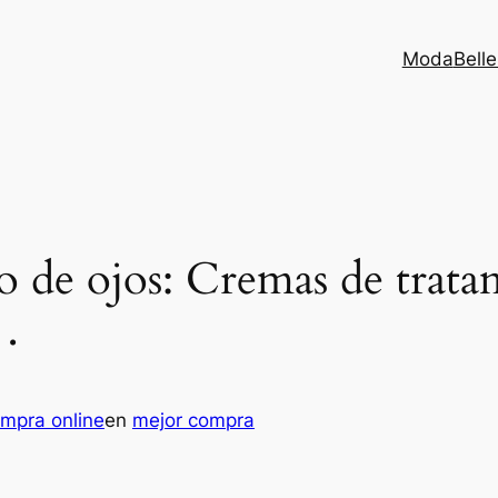
Moda
Bell
o de ojos: Cremas de trata
…
mpra online
en
mejor compra