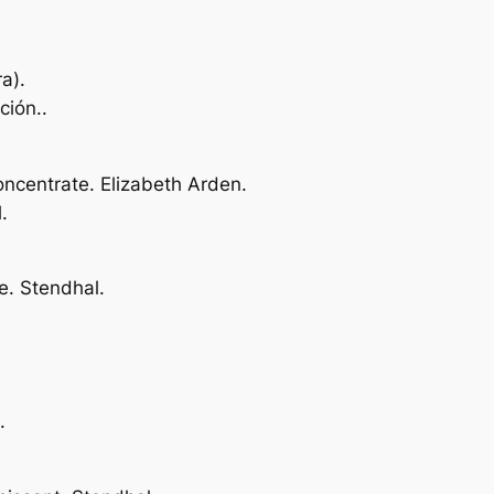
a).
ción..
ncentrate. Elizabeth Arden.
.
e. Stendhal.
.