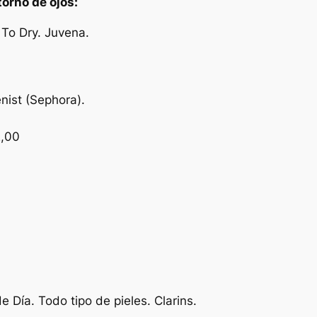
orno de ojos:
To Dry. Juvena.
nist (Sephora).
2,00
 Día. Todo tipo de pieles. Clarins.