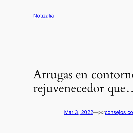
Saltar
al
Notizalia
contenido
Arrugas en contorn
rejuvenecedor que
Mar 3, 2022
—
consejos co
por