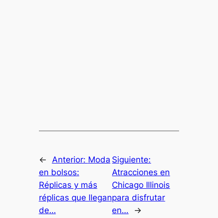
←
Anterior:
Moda
Siguiente:
en bolsos:
Atracciones en
Réplicas y más
Chicago Illinois
réplicas que llegan
para disfrutar
de…
en…
→