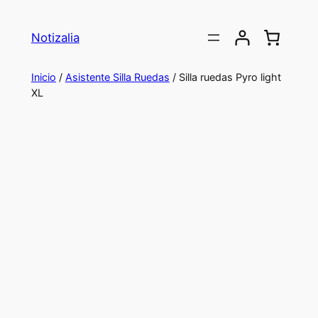
Saltar
al
Notizalia
contenido
Inicio
/
Asistente Silla Ruedas
/ Silla ruedas Pyro light
XL