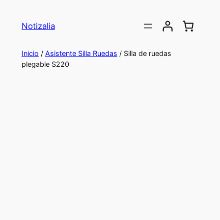
Saltar
al
Notizalia
contenido
Inicio
/
Asistente Silla Ruedas
/ Silla de ruedas
plegable S220