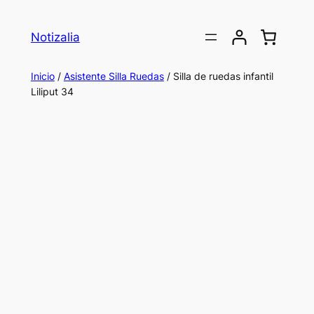
Saltar
al
Notizalia
contenido
Inicio
/
Asistente Silla Ruedas
/ Silla de ruedas infantil
Liliput 34