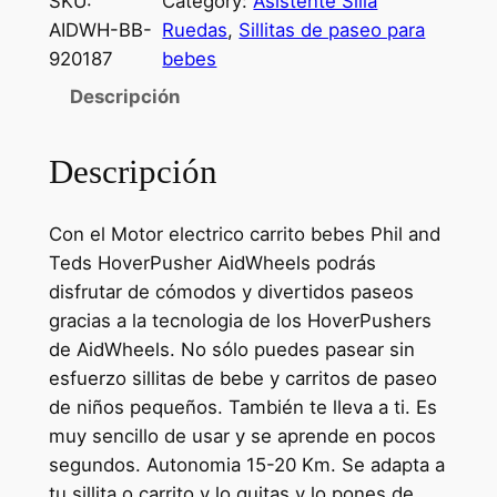
SKU:
Category:
Asistente Silla
AIDWH-BB-
Ruedas
, 
Sillitas de paseo para
920187
bebes
Descripción
Descripción
Con el Motor electrico carrito bebes Phil and
Teds HoverPusher AidWheels podrás
disfrutar de cómodos y divertidos paseos
gracias a la tecnologia de los HoverPushers
de AidWheels. No sólo puedes pasear sin
esfuerzo sillitas de bebe y carritos de paseo
de niños pequeños. También te lleva a ti. Es
muy sencillo de usar y se aprende en pocos
segundos. Autonomia 15-20 Km. Se adapta a
tu sillita o carrito y lo quitas y lo pones de