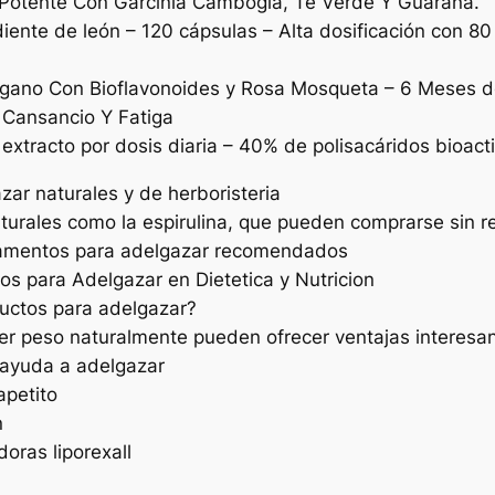
Potente Con Garcinia Cambogia, Té Verde Y Guaraná.
ente de león – 120 cápsulas – Alta dosificación con 80 
ano Con Bioflavonoides y Rosa Mosqueta – 6 Meses de
Cansancio Y Fatiga
 extracto por dosis diaria – 40% de polisacáridos bioa
zar naturales y de herboristeria
aturales como la espirulina, que pueden comprarse sin r
dicamentos para adelgazar recomendados
os para Adelgazar en Dietetica y Nutricion
ductos para adelgazar?
r peso naturalmente pueden ofrecer ventajas interesa
y ayuda a adelgazar
apetito
n
oras liporexall