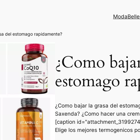
Moda
Bell
asa del estomago rapidamente?
¿Como bajar 
estomago ra
¿Como bajar la grasa del estoma
Saxenda? ¿Como hacer una crema
[caption id="attachment_31992749
Elige los mejores termogenicos p