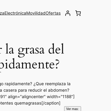
eza
Electrónica
Movilidad
Ofertas
la grasa del
pidamente?
go rapidamente? ¿Que reemplaza la
 casera para reducir el abdomen?
1" align="aligncenter" width="1188"]
otentes quemagrasas[/caption]
Ver mas: