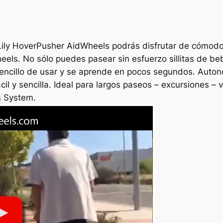
ily HoverPusher AidWheels podrás disfrutar de cómodos
els. No sólo puedes pasear sin esfuerzo sillitas de be
sencillo de usar y se aprende en pocos segundos. Autono
ácil y sencilla. Ideal para largos paseos – excursiones –
s System.