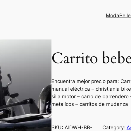
Moda
Bell
Carrito bebe
Encuentra mejor precio para: Carri
manual eléctrica – christiania bik
silla motor – carro de barrendero –
metalicos – carritos de mudanza
SKU:
AIDWH-BB-
Category:
A