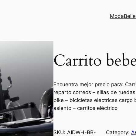
Moda
Bell
Carrito bebe
Encuentra mejor precio para: Carr
reparto correos – sillas de ruedas
bike – bicicletas electricas cargo
asiento – carritos eléctrico
SKU:
AIDWH-BB-
Category:
A