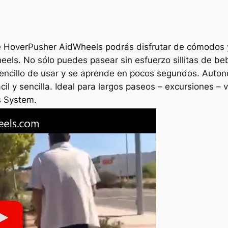
é HoverPusher AidWheels podrás disfrutar de cómodos y
els. No sólo puedes pasear sin esfuerzo sillitas de be
sencillo de usar y se aprende en pocos segundos. Autono
ácil y sencilla. Ideal para largos paseos – excursiones –
s System.