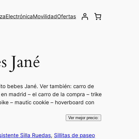
eza
Electrónica
Movilidad
Ofertas
s Jané
ito bebes Jané. Ver también: carro de
 en madrid – el carro de la compra – trike
 bike – mautic cookie – hoverboard con
Ver mejor precio:
sistente Silla Ruedas
, 
Sillitas de paseo